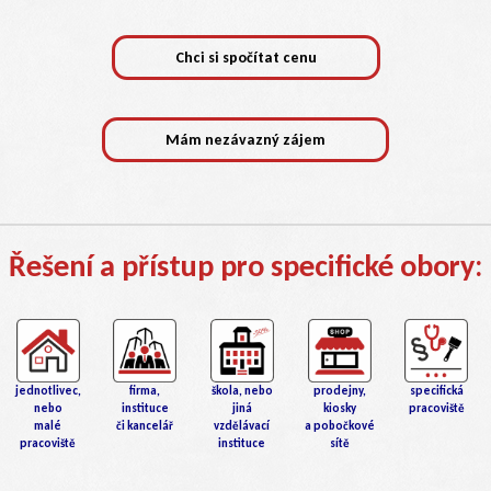
Chci si spočítat cenu
Mám nezávazný zájem
Řešení a přístup pro specifické obory:
jednotlivec,
firma,
prodejny,
specifická
škola, nebo
nebo
instituce
kiosky
pracoviště
jiná
malé
či kancelář
a pobočkové
vzdělávací
pracoviště
sítě
instituce