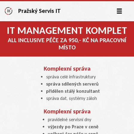
Pražský Servis IT
IT MANAGEMENT KOMPLET
ALL INCLUSIVE PÉČE ZA 950,- KČ NA PRACOVNÍ
MÍSTO
Komplexní správa
správa celé infrastruktury
správa sdílených serverů
přidělen stálý konzultant
správa dat, systémy záloh
Komplexní správa
pravidelné servisní dny
výjezdy po Praze v ceně
veškerý čas péče v ceně