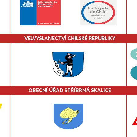
VELVYSLANECTVÍ CHILSKÉ REPUBLIKY
OBECNÍ ÚŘAD STŘÍBRNÁ SKALICE